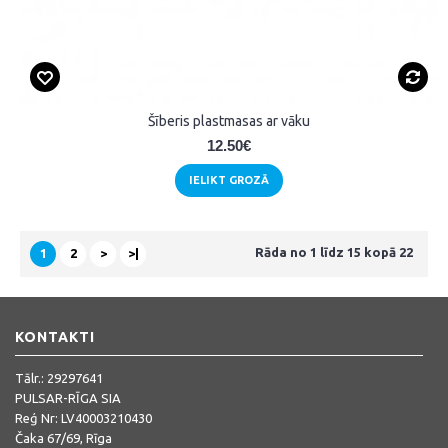
Šīberis plastmasas ar vāku
12.50€
IELIKT GROZĀ
Rāda no 1 līdz 15 kopā 22
1
2
>
>|
KONTAKTI
Tālr.:
29297641
PULSAR-RĪGA SIA
Reģ Nr: LV40003210430
Čaka 67/69, Rīga