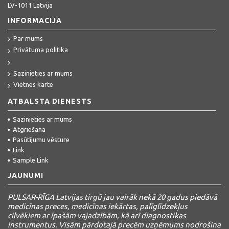
LV-1011 Latvija
INFORMACIJA
Par mums
Privātuma politika
Sazinieties ar mums
Vietnes karte
ATBALSTA DIENESTS
Sazinieties ar mums
Atgriešana
Pasūtījumu vēsture
Link
Sample Link
JAUNUMI
PULSAR-RĪGA Latvijas tirgū jau vairāk nekā 20 gadus piedāvā
medicīnas preces, medicīnas iekārtas, palīglīdzekļus
cilvēkiem ar īpašām vajadzībām, kā arī diagnostikas
instrumentus. Visām pārdotajā precēm uzņēmums nodrošina