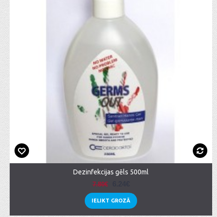
Dezinfekcijas gēls 500ml
6.24€
7.80€
IELIKT GROZĀ