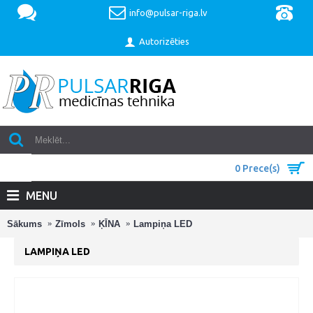
info@pulsar-riga.lv
Autorizēties
0 Prece(s)
MENU
Sākums
Zīmols
ĶĪNA
Lampiņa LED
LAMPIŅA LED