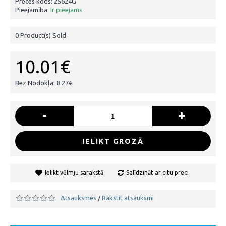
Preces kods:
25624G
Pieejamība:
Ir pieejams
0
Product(s) Sold
10.01€
Bez Nodokļa: 8.27€
-
+
IELIKT GROZĀ
Ielikt vēlmju sarakstā
Salīdzināt ar citu preci
Atsauksmes
Rakstīt atsauksmi
/