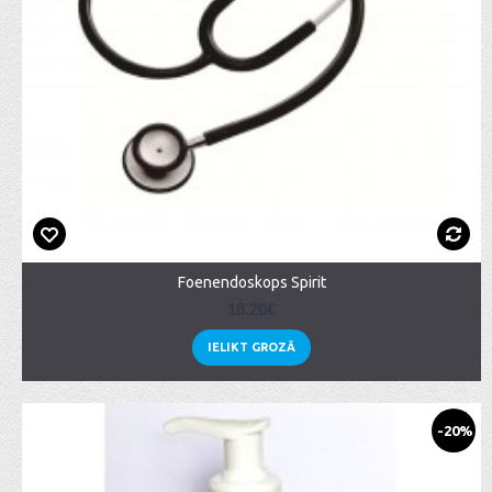
Foenendoskops Spirit
18.20€
IELIKT GROZĀ
-20%