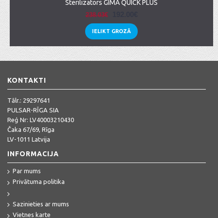
Sterilizators GIMA QUICK PLUS
192.00€
238.03€
IELIKT GROZĀ
KONTAKTI
Tālr.:
29297641
PULSAR-RĪGA SIA
Reģ Nr: LV40003210430
Čaka 67/69, Rīga
LV-1011 Latvija
INFORMACIJA
Par mums
Privātuma politika
Sazinieties ar mums
Vietnes karte